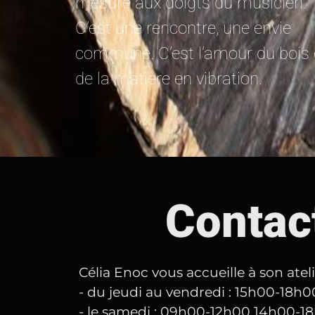
mesure aux doigts du musicien.
C’est une rencontre, une envie
commune. C’est l’amour du bois 
de la matière en vibration.
Contact
Célia Enoc vous accueille à son ateli
- du jeudi au vendredi : 15h00-18h0
- le samedi : 09h00-12h00 14h00-1