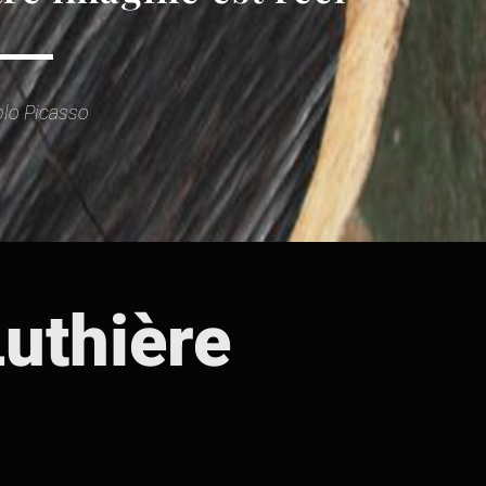
lo Picasso
Luthière