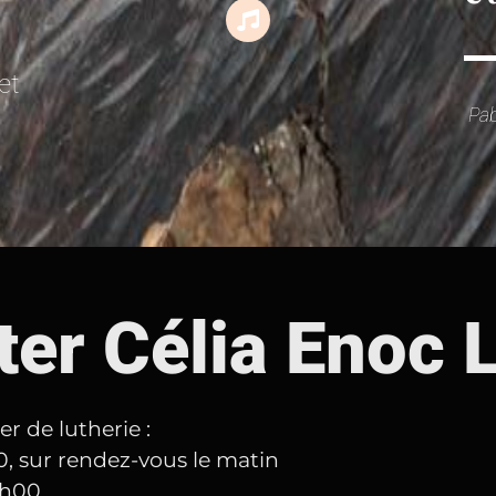
et
Pab
er Célia Enoc 
er de lutherie :
0, sur rendez-vous le matin
8h00.