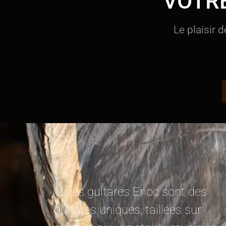
VOTR
Le plaisir 
L
es guitares Enoc sont des
guitares uniques, taillées sur