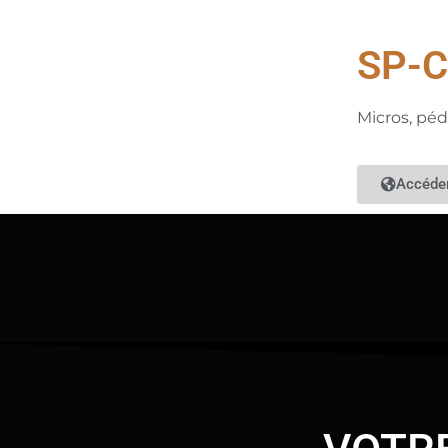
SP-
Micros, péd
Accéder 