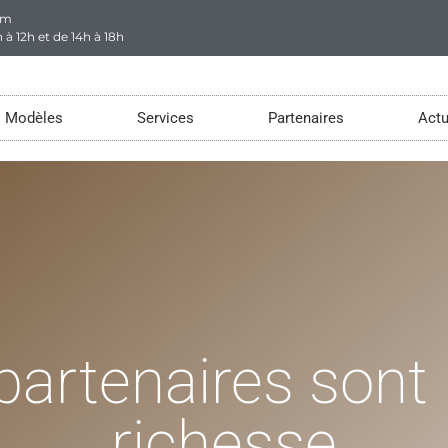
om
 à 12h et de 14h à 18h
Modèles
Services
Partenaires
Actu
partenaires sont 
richesse