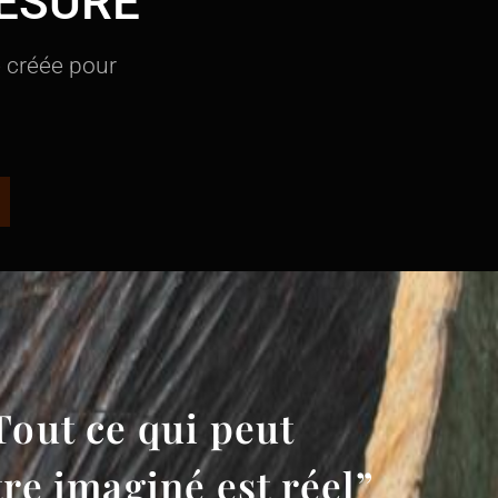
ESURE
e créée pour
Tout ce qui peut
tre imaginé est réel”