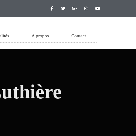
lités
A propos
Contact
uthière