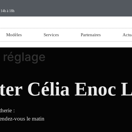
e 14h à 18h
Modèles
Services
Partenaires
Actua
 réglage
ter Célia Enoc L
herie :
rendez-vous le matin